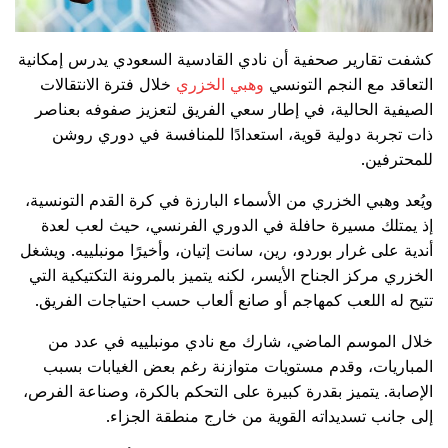
كشفت تقارير صحفية أن نادي القادسية السعودي يدرس إمكانية
التعاقد مع النجم التونسي
وهبي الخزري
خلال فترة الانتقالات
الصيفية الحالية، في إطار سعي الفريق لتعزيز صفوفه بعناصر
ذات تجربة دولية قوية، استعدادًا للمنافسة في دوري روشن
للمحترفين.
ويُعد وهبي الخزري من الأسماء البارزة في كرة القدم التونسية،
إذ يمتلك مسيرة حافلة في الدوري الفرنسي، حيث لعب لعدة
أندية على غرار بوردو، رين، سانت إتيان، وأخيرًا مونبلييه. ويشغل
الخزري مركز الجناح الأيسر، لكنه يتميز بالمرونة التكتيكية التي
تتيح له اللعب كمهاجم أو صانع ألعاب حسب احتياجات الفريق.
خلال الموسم الماضي، شارك مع نادي مونبلييه في عدد من
المباريات، وقدم مستويات متوازنة رغم بعض الغيابات بسبب
الإصابة. يتميز بقدرة كبيرة على التحكم بالكرة، وصناعة الفرص،
إلى جانب تسديداته القوية من خارج منطقة الجزاء.