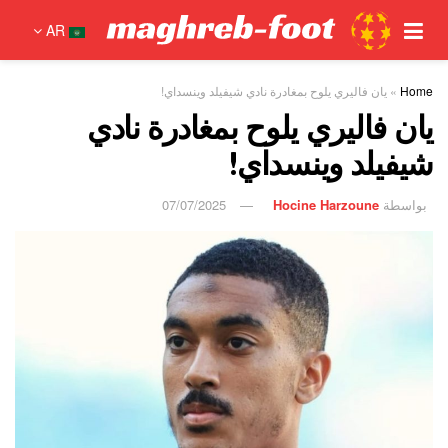
AR
Home
»
يان فاليري يلوح بمغادرة نادي شيفيلد وينسداي!
يان فاليري يلوح بمغادرة نادي
شيفيلد وينسداي!
بواسطة
Hocine Harzoune
07/07/2025