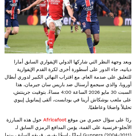
وبعد وجهة النظر التي شاركها الدولي الإيفواري السابق أمارا
ديانيه، جاء الدور على أسطورة أخرى لكرة القدم الإيفوارية
للتعليق على صدمة العام. مع اقتراب النهائي الكبير لدوري أبطال
أوروبا، والذي سيجمع أرسنال ضد باريس سان جيرمان، هذا
السبت 30 مايو 2026 الساعة 4:00 مساءً. بتوقيت جرينتش،
على ملعب بوشكاش أرينا في بودابست، ألقى إيمانويل إيبوي
تحليلاً واضحًا وعاطفيًا.
ردًا على سؤال حصري من موقع
Africafoot
حول هذه المبارزة
الأنجلو-فرنسية على القمة، يؤمن المدافع الرمزي السابق لـ
Gunners (2004-2011) إيمانًا راسخًا بفرص فريقه السابق، بينما