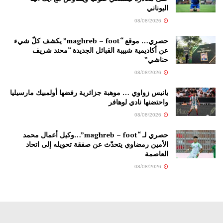
اليوناني
08/08/2026
حصري… موقع “maghreb – foot” يكشف كلّ شيء
عن أكاديمية شبيبة القبائل الجديدة “محند شريف
حناشي”
08/08/2026
يانيس زواوي … موهبة جزائرية رفضها أولمبيك مارسيليا
واحتضنها نادي لوهافر
08/08/2026
حصري لـ “maghreb – foot”…وكيل أعمال محمد
الأمين رمضاوي يتحدّث عن صفقة تحويله إلى اتحاد
العاصمة
08/08/2026