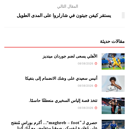
المقال التالي
يستقر كيفن جيتون في شارلروا على المدى الطويل
مقالات حديثة
الأهلي يسعى لضم جوردان مينديز
08/08/2026
أنيس سعيدي على وشك الانضمام إلى بنفيكا
08/08/2026
تتخذ قصة إلياس السخيري منعطفًا حاسمًا.
08/08/2026
حصري لـ “maghreb – foot”… أكرم بوراس مُنفتح
على مُغادرة ليفسكي صوفيا ويتفاوض مع آيك أثينا