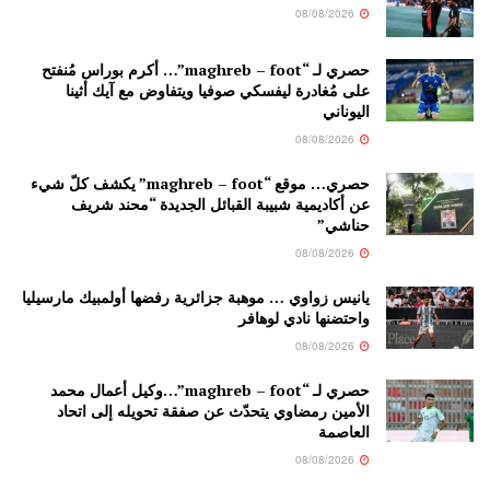
08/08/2026
حصري لـ “maghreb – foot”… أكرم بوراس مُنفتح
على مُغادرة ليفسكي صوفيا ويتفاوض مع آيك أثينا
اليوناني
08/08/2026
حصري… موقع “maghreb – foot” يكشف كلّ شيء
عن أكاديمية شبيبة القبائل الجديدة “محند شريف
حناشي”
08/08/2026
يانيس زواوي … موهبة جزائرية رفضها أولمبيك مارسيليا
واحتضنها نادي لوهافر
08/08/2026
حصري لـ “maghreb – foot”…وكيل أعمال محمد
الأمين رمضاوي يتحدّث عن صفقة تحويله إلى اتحاد
العاصمة
08/08/2026