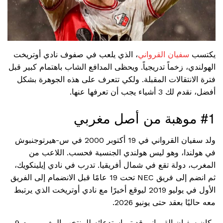
يكتسب
سفيان القرواني
، الذي يلعب في صفوف نادي أوتريخت
الهولندي، زخماً تدريجياً. ويحظى المدافع الشاب باهتمام كبير قبل
فترة الانتقالات المقبلة. ولكي تتعرف على هذه الجوهرة بشكل
أفضل، نقدم لك 3 أشياء يجب أن تعرفها عنها.
#1 موهبة من أصل مغربي
ولد سفيان القرواني في 19 أكتوبر 2000 في س-هيرتوجنبوش
في هولندا، وهو ليس هولندي الجنسية فحسب. اللاعب من
المغرب، دولة تقع في شمال أفريقيا. تدرب في نادي إيلينكويك،
ثم انضم إلى فريق NEC تحت 19 عامًا قبل الانضمام إلى الفريق
الأول في يوليو 2019 ليوقع أخيرًا مع نادي أوتريخت الذي يرتبط
معه حاليًا بعقد حتى يونيو 2026.
وكان سفيان القرواني قد تم استدعائه للمنتخب المغربي يوم 9