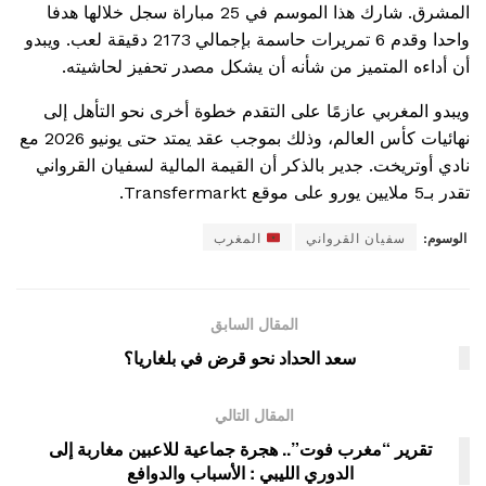
المشرق. شارك هذا الموسم في 25 مباراة سجل خلالها هدفا
واحدا وقدم 6 تمريرات حاسمة بإجمالي 2173 دقيقة لعب. ويبدو
أن أداءه المتميز من شأنه أن يشكل مصدر تحفيز لحاشيته.
ويبدو المغربي عازمًا على التقدم خطوة أخرى نحو التأهل إلى
نهائيات كأس العالم، وذلك بموجب عقد يمتد حتى يونيو 2026 مع
نادي أوتريخت. جدير بالذكر أن القيمة المالية لسفيان القرواني
تقدر بـ5 ملايين يورو على موقع Transfermarkt.
الوسوم:
سفيان القرواني
المغرب
المقال السابق
سعد الحداد نحو قرض في بلغاريا؟
المقال التالي
تقرير “مغرب فوت”.. هجرة جماعية للاعبين مغاربة إلى
الدوري الليبي : الأسباب والدوافع