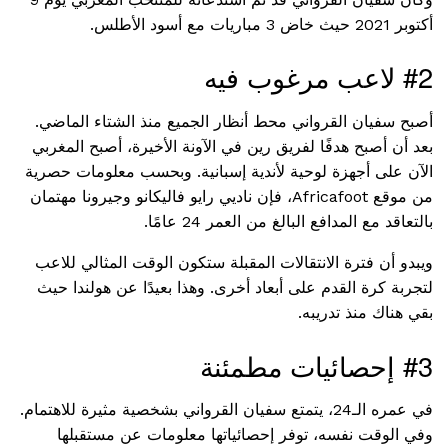
أكتوبر 2021 حيث خاض 3 مباريات مع أسود الأطلس.
#2 لاعب مرغوب فيه
أصبح سفيان القرواني محط أنظار الجميع منذ الشتاء الماضي.
بعد أن أصبح هدفًا لفريق رين في الآونة الأخيرة، أصبح المغربي
الآن على أجهزة لوحية لأندية إسبانية. وبحسب معلومات حصرية
من موقع Africafoot، فإن ناديي رايو فاليكانو وجيرونا مهتمان
بالتعاقد مع المدافع البالغ من العمر 24 عامًا.
ويبدو أن فترة الانتقالات المقبلة ستكون الوقت المثالي للاعب
لتجربة كرة القدم على أبعاد أخرى. وهذا بعيدًا عن هولندا حيث
بقي هناك منذ تدريبه.
#3 إحصائيات مطمئنة
في عمره الـ24، ​​يتمتع سفيان القرواني بشخصية مثيرة للاهتمام.
وفي الوقت نفسه، توفر إحصائياتها معلومات عن مستقبلها