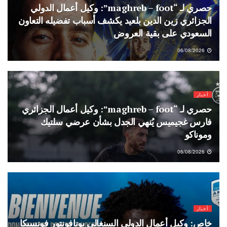
حصري لـ “maghreb – foot”: وكيل أعمال الدولي
الجزائري زين الدين بلعيد يكشف أسباب تفضيله التعاون
السعودي على بقية العروض
06/08/2026
أخبار
حصري لـ “maghreb – foot”: وكيل أعمال الجزائري
فارس غجيميس يُنهي الجدل بشأن عرضي سلتيك
وموناكو
06/08/2026
أخبار
خاص: وكيل أعمال الدولي السنغالي بونافونتور فونسيكا