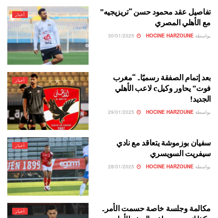
تفاصيل عقد محمود حسن “تريزيجيه”
أخبار
مع الأهلي المصري
بواسطة
HOCINE HARZOUNE
30/01/2025
بعد إتمام الصفقة رسميًا.. “مغرب
أخبار
فوت” يحاور وكيلc لاعب الأهلي
الجديد!
بواسطة
HOCINE HARZOUNE
29/01/2025
سفيان بوزموشة يتعاقد مع نادي
أخبار
سيفريت السويسري
بواسطة
HOCINE HARZOUNE
28/01/2025
مكالمة وجلسة خاصة حسمت الأمر..
أخبار