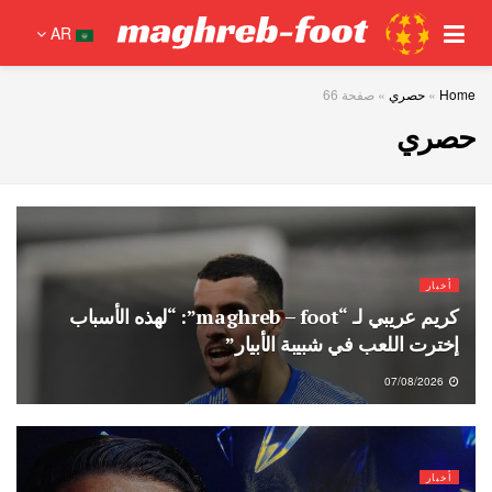
AR
Home
»
حصري
»
صفحة 66
حصري
أخبار
كريم عريبي لـ “maghreb – foot”: “لهذه الأسباب
إخترت اللعب في شبيبة الأبيار”
07/08/2026
أخبار