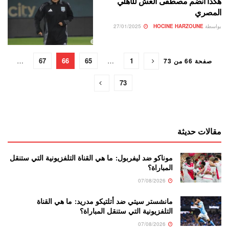
هكذا انضم مصطفى العش للأهلي
المصري
بواسطة
HOCINE HARZOUNE
27/01/2025
…
67
66
65
…
1
صفحة 66 من 73
73
مقالات حديثة
موناكو ضد ليفربول: ما هي القناة التلفزيونية التي ستنقل
المباراة؟
07/08/2026
مانشستر سيتي ضد أتلتيكو مدريد: ما هي القناة
التلفزيونية التي ستنقل المباراة؟
07/08/2026