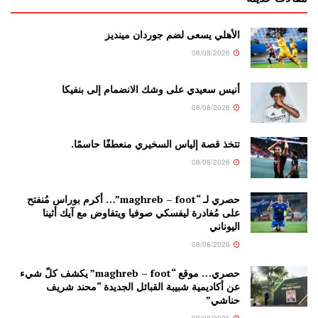
الأهلي يسعى لضم جوردان مينديز
08/08/2026
أنيس سعيدي على وشك الانضمام إلى بنفيكا
08/08/2026
تتخذ قصة إلياس السخيري منعطفًا حاسمًا.
08/08/2026
حصري لـ “maghreb – foot”… أكرم بوراس مُنفتح
على مُغادرة ليفسكي صوفيا ويتفاوض مع آيك أثينا
اليوناني
08/08/2026
حصري… موقع “maghreb – foot” يكشف كلّ شيء
عن أكاديمية شبيبة القبائل الجديدة “محند شريف
حناشي”
08/08/2026