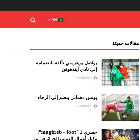
AR
مقالات حديثة
يواصل بويغرمني تألقه بانضمامه
إلى نادي آيندهوفن
06/08/2026
يونس دهماني ينضم إلى الرجاء
06/08/2026
حصري لـ “maghreb – foot”:
وكيل أعمال الدولي الجزائري زين