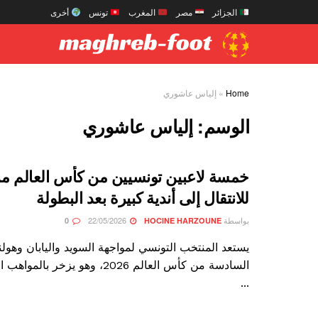
الجزائر
مصر
المغرب
تونس
أخرى
Home
»
إلياس عاشوري
الوسم:
إلياس عاشوري
خمسة لاعبين تونسيين من كأس العالم 
للانتقال إلى أندية كبيرة بعد البطولة
بواسطة
22/05/2026
0
HOCINE HARZOUNE
يستعد المنتخب التونسي لمواجهة السويد واليابان وهول
السادسة من كأس العالم 2026، وهو يزخر
...