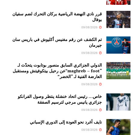
قرر نادي النهضة الرياضية بركان التحرك لضم سفيان
بوفال
09/08/2026
تم الكشف عن رقم مغنيس أكليوش في باريس سان
جيرمان
09/08/2026
الدولي الجزائري السابق منصور بوتابوت يتحدّث لـ
“maghreb – foot”عن رحيل بيتكوفيتش ومستقبل
العارضة الفنية لـ “الخضر”
09/08/2026
خاص… رئيس اتحاد خنشلة ينتظر وصول الفرانكو
جزائري يانيس مرجي لترسيم الصفقة
09/08/2026
نايف أغرد نحو العودة إلى الدوري الإسباني
08/08/2026