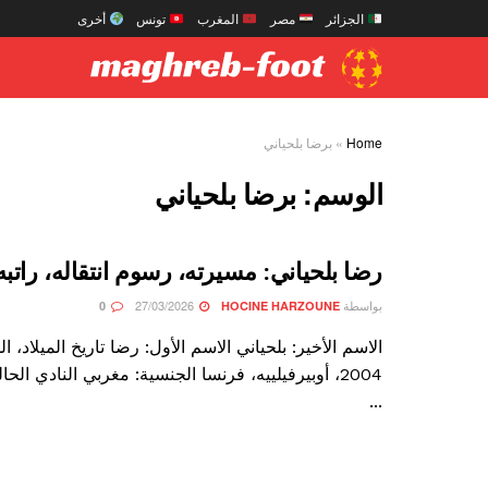
الجزائر
مصر
المغرب
تونس
أخرى
Home
»
برضا بلحياني
الوسم:
برضا بلحياني
رضا بلحياني: مسيرته، رسوم انتقاله، راتبه
بواسطة
27/03/2026
0
HOCINE HARZOUNE
2004، أوبيرفيلييه، فرنسا الجنسية: مغربي النادي الح
...