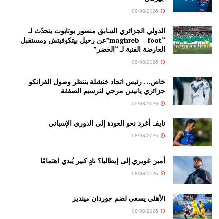
09/08/2026
الدولي الجزائري السابق منصور بوتابوت يتحدّث لـ
“maghreb – foot”عن رحيل بيتكوفيتش ومستقبل
العارضة الفنية لـ “الخضر”
09/08/2026
خاص… رئيس اتحاد خنشلة ينتظر وصول الفرانكو
جزائري يانيس مرجي لترسيم الصفقة
09/08/2026
نايف أغرد نحو العودة إلى الدوري الإسباني
08/08/2026
أمين غويري إلى إيطاليا؟ نادٍ كبير يُبدي اهتمامًا
08/08/2026
الأهلي يسعى لضم جوردان مينديز
08/08/2026