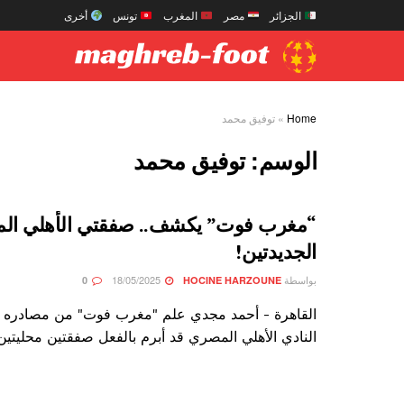
الجزائر
مصر
المغرب
تونس
أخرى
Home
»
توفيق محمد
الوسم:
توفيق محمد
“مغرب فوت” يكشف.. صفقتي الأهلي المح
الجديدتين!
بواسطة
18/05/2025
0
HOCINE HARZOUNE
القاهرة - أحمد مجدي علم "مغرب فوت" من مصادره ا
النادي الأهلي المصري قد أبرم بالفعل صفقتين محليتين 