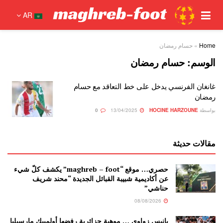
AR
Home
»
حسام رمضان
الوسم:
حسام رمضان
غانغان الفرنسي يدخل على خط التعاقد مع حسام
رمضان
بواسطة
HOCINE HARZOUNE
13/04/2025
0
مقالات حديثة
حصري… موقع “maghreb – foot” يكشف كلّ شيء
عن أكاديمية شبيبة القبائل الجديدة “محند شريف
حناشي”
08/08/2026
يانيس زواوي … موهبة جزائرية رفضها أولمبيك مارسيليا