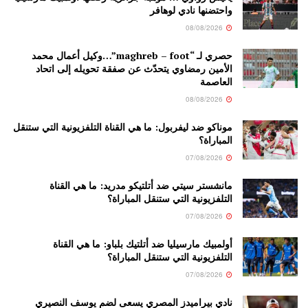
واحتضنها نادي لوهافر
08/08/2026
حصري لـ “maghreb – foot”…وكيل أعمال محمد
الأمين رمضاوي يتحدّث عن صفقة تحويله إلى اتحاد
العاصمة
08/08/2026
موناكو ضد ليفربول: ما هي القناة التلفزيونية التي ستنقل
المباراة؟
07/08/2026
مانشستر سيتي ضد أتلتيكو مدريد: ما هي القناة
التلفزيونية التي ستنقل المباراة؟
07/08/2026
أولمبيك مارسيليا ضد أتلتيك بلباو: ما هي القناة
التلفزيونية التي ستنقل المباراة؟
07/08/2026
نادي بيراميدز المصري يسعى لضم يوسف النصيري