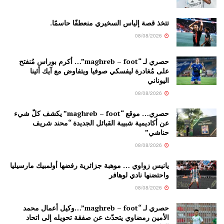
تتخذ قصة إلياس السخيري منعطفًا حاسمًا.
08/08/2026
حصري لـ “maghreb – foot”… أكرم بوراس مُنفتح
على مُغادرة ليفسكي صوفيا ويتفاوض مع آيك أثينا
اليوناني
08/08/2026
حصري… موقع “maghreb – foot” يكشف كلّ شيء
عن أكاديمية شبيبة القبائل الجديدة “محند شريف
حناشي”
08/08/2026
يانيس زواوي … موهبة جزائرية رفضها أولمبيك مارسيليا
واحتضنها نادي لوهافر
08/08/2026
حصري لـ “maghreb – foot”…وكيل أعمال محمد
الأمين رمضاوي يتحدّث عن صفقة تحويله إلى اتحاد