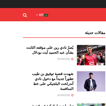
AR
مقالات حديثة
يُصرّ نادي رين على موقفه الثابت
بشأن عبد الحميد آيت بودلال
06/08/2026
شهدت قضية توفيق بن طيب
تطوراً جديداً مع دخول نادي
أندرلخت البلجيكي على خط
المنافسة
06/08/2026
تطورات دراماتيكية في قضية