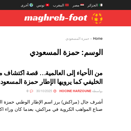
الجزائر
مصر
المغرب
تونس
أخرى
Home
»
حمزة المسعودي
الوسم:
حمزة المسعودي
من الأحياء إلى العالمية… قصة اكتشاف م
الخليفي كما يرويها الإطار حمزة المسعود
بواسطة
30/10/2025
0
HOCINE HARZOUNE
أشرف جال (مراكش) برز اسم الإطار الوطني حمزة ا
صناع المواهب الكروية في مراكش، بعدما كان وراء اكت