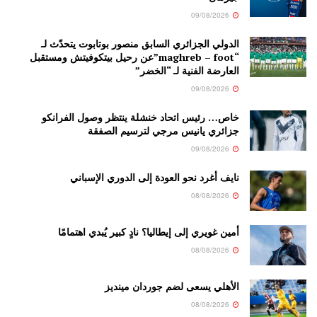
09/08/2026
الدولي الجزائري السابق منصور بوتابوت يتحدّث لـ
“maghreb – foot”عن رحيل بيتكوفيتش ومستقبل
العارضة الفنية لـ “الخضر”
09/08/2026
خاص… رئيس اتحاد خنشلة ينتظر وصول الفرانكو
جزائري يانيس مرجي لترسيم الصفقة
09/08/2026
نايف أغرد نحو العودة إلى الدوري الإسباني
08/08/2026
أمين غويري إلى إيطاليا؟ نادٍ كبير يُبدي اهتمامًا
08/08/2026
الأهلي يسعى لضم جوردان مينديز
08/08/2026