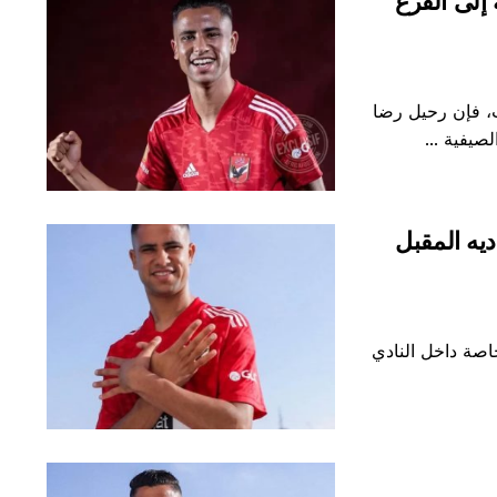
إلى الفرع
، فإن رحيل رضا
صيفية ...
يه المقبل
صة داخل النادي