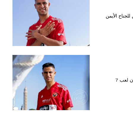
يم. يمكن للجناح الأيمن
يحظى مهاجم النادي الأهلي رضا سليم، الذي سبق له أن لعب 7