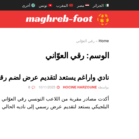
الجزائر
مصر
المغرب
تونس
أخرى
Home
»
رقي العوّاني
الوسم:
رقي العوّاني
نادي واراغم يستعد لتقديم عرض لضم رقي 
بواسطة
10/11/2025
0
HOCINE HARZOUNE
أكدت مصادر مقربة من اللاعب التونسي رقي العوّاني أ
البلجيكي يستعد لتقديم عرض رسمي إلى ناديه الحالي بق