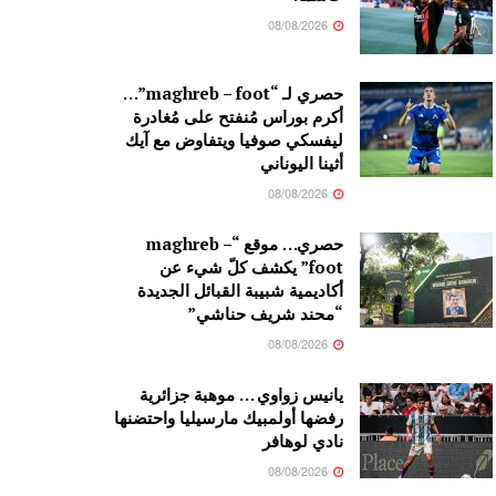
08/08/2026
حصري لـ “maghreb – foot”…
أكرم بوراس مُنفتح على مُغادرة
ليفسكي صوفيا ويتفاوض مع آيك
أثينا اليوناني
08/08/2026
حصري… موقع “maghreb –
foot” يكشف كلّ شيء عن
أكاديمية شبيبة القبائل الجديدة
“محند شريف حناشي”
08/08/2026
يانيس زواوي … موهبة جزائرية
رفضها أولمبيك مارسيليا واحتضنها
نادي لوهافر
08/08/2026