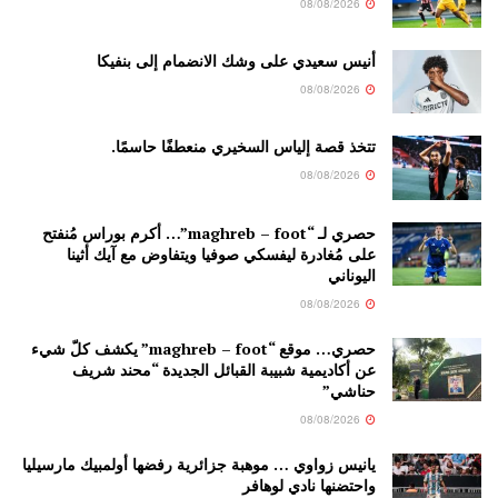
08/08/2026
أنيس سعيدي على وشك الانضمام إلى بنفيكا
08/08/2026
تتخذ قصة إلياس السخيري منعطفًا حاسمًا.
08/08/2026
حصري لـ “maghreb – foot”… أكرم بوراس مُنفتح
على مُغادرة ليفسكي صوفيا ويتفاوض مع آيك أثينا
اليوناني
08/08/2026
حصري… موقع “maghreb – foot” يكشف كلّ شيء
عن أكاديمية شبيبة القبائل الجديدة “محند شريف
حناشي”
08/08/2026
يانيس زواوي … موهبة جزائرية رفضها أولمبيك مارسيليا
واحتضنها نادي لوهافر