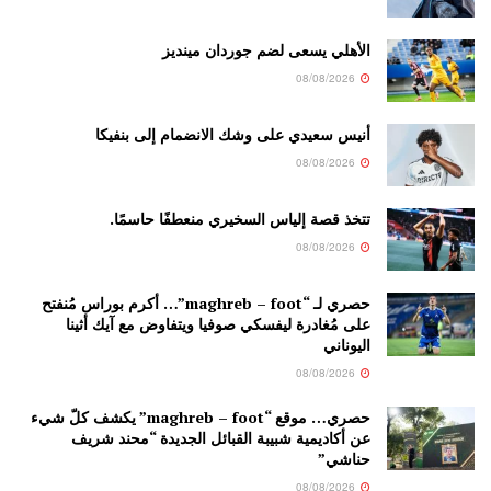
الأهلي يسعى لضم جوردان مينديز
08/08/2026
أنيس سعيدي على وشك الانضمام إلى بنفيكا
08/08/2026
تتخذ قصة إلياس السخيري منعطفًا حاسمًا.
08/08/2026
حصري لـ “maghreb – foot”… أكرم بوراس مُنفتح
على مُغادرة ليفسكي صوفيا ويتفاوض مع آيك أثينا
اليوناني
08/08/2026
حصري… موقع “maghreb – foot” يكشف كلّ شيء
عن أكاديمية شبيبة القبائل الجديدة “محند شريف
حناشي”
08/08/2026