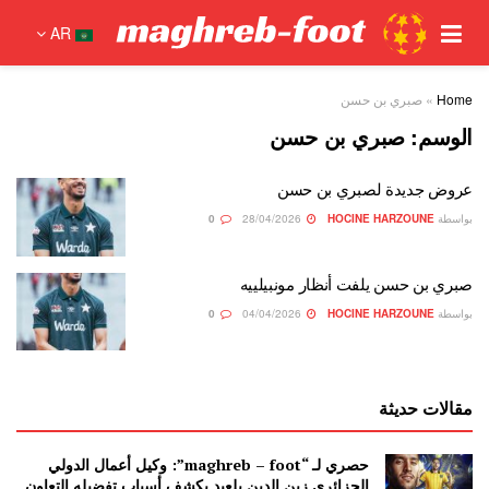
AR
Home
»
صبري بن حسن
الوسم:
صبري بن حسن
عروض جديدة لصبري بن حسن
بواسطة
HOCINE HARZOUNE
28/04/2026
0
صبري بن حسن يلفت أنظار مونبيلييه
بواسطة
HOCINE HARZOUNE
04/04/2026
0
مقالات حديثة
حصري لـ “maghreb – foot”: وكيل أعمال الدولي
الجزائري زين الدين بلعيد يكشف أسباب تفضيله التعاون