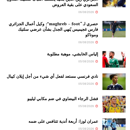
السعودي على بقية العروض
06/08/2026
حصري لـ “maghreb – foot”: وكيل أعمال الجزائري
فارس غجيميس يُنهي الجدل بشأن عرضي سلتيك
وموناكو
06/08/2026
إلياس الخابشي، موهبة مطلوبة
05/08/2026
نادي فرنسي مستعد لفعل أي شيء من أجل إيلان كيبال
05/08/2026
فشل الرجاء البيضاوي في ضم مكابي ليليبو
05/08/2026
عمران لوزا: أربعة أندية تتنافس على ضمه
05/08/2026