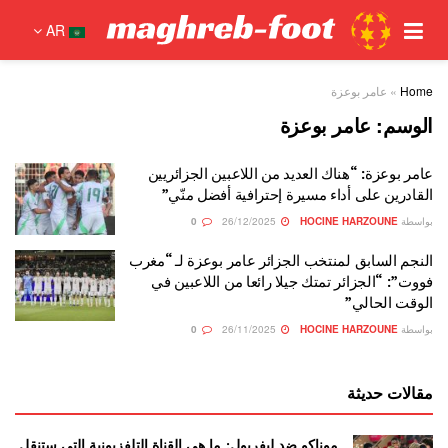
AR
Home
»
عامر بوعزة
الوسم:
عامر بوعزة
عامر بوعزة: “هناك العديد من اللاعبين الجزائريين
القادرين على أداء مسيرة إحترافية أفضل منّي”
بواسطة
HOCINE HARZOUNE
26/12/2025
0
النجم السابق لمنتخب الجزائر عامر بوعزة لـ “مغرب
فووت”: “الجزائر تمتك جيلا رائعا من اللاعبين في
الوقت الحالي”
بواسطة
HOCINE HARZOUNE
26/11/2025
0
مقالات حديثة
موناكو ضد ليفربول: ما هي القناة التلفزيونية التي ستنقل