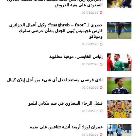
السعودي على بقية العروض
06/08/2026
حصري لـ “maghreb – foot”: وكيل أعمال الجزائري
فارس غجيميس يُنهي الجدل بشأن عرضي سلتيك
وموناكو
06/08/2026
إلياس الخابشي، موهبة مطلوبة
05/08/2026
نادي فرنسي مستعد لفعل أي شيء من أجل إيلان كيبال
05/08/2026
فشل الرجاء البيضاوي في ضم مكابي ليليبو
05/08/2026
عمران لوزا: أربعة أندية تتنافس على ضمه
05/08/2026