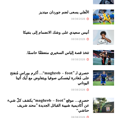
الأهلي يسعى لضم جوردان مينديز
08/08/2026
أنيس سعيدي على وشك الانضمام إلى بنفيكا
08/08/2026
تتخذ قصة إلياس السخيري منعطفًا حاسمًا.
08/08/2026
حصري لـ “maghreb – foot”… أكرم بوراس مُنفتح
على مُغادرة ليفسكي صوفيا ويتفاوض مع آيك أثينا
اليوناني
08/08/2026
حصري… موقع “maghreb – foot” يكشف كلّ شيء
عن أكاديمية شبيبة القبائل الجديدة “محند شريف
حناشي”
08/08/2026