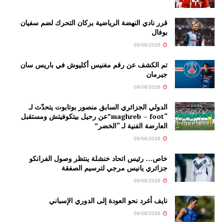
قرر نادي النهضة الرياضية بركان التحرك لضم سفيان
بوفال
09/08/2026
تم الكشف عن رقم مغنيس أكليوش في باريس سان
جيرمان
09/08/2026
الدولي الجزائري السابق منصور بوتابوت يتحدّث لـ
“maghreb – foot”عن رحيل بيتكوفيتش ومستقبل
العارضة الفنية لـ “الخضر”
09/08/2026
خاص… رئيس اتحاد خنشلة ينتظر وصول الفرانكو
جزائري يانيس مرجي لترسيم الصفقة
09/08/2026
نايف أغرد نحو العودة إلى الدوري الإسباني
08/08/2026