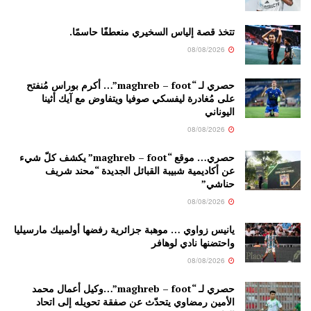
تتخذ قصة إلياس السخيري منعطفًا حاسمًا.
08/08/2026
حصري لـ “maghreb – foot”… أكرم بوراس مُنفتح
على مُغادرة ليفسكي صوفيا ويتفاوض مع آيك أثينا
اليوناني
08/08/2026
حصري… موقع “maghreb – foot” يكشف كلّ شيء
عن أكاديمية شبيبة القبائل الجديدة “محند شريف
حناشي”
08/08/2026
يانيس زواوي … موهبة جزائرية رفضها أولمبيك مارسيليا
واحتضنها نادي لوهافر
08/08/2026
حصري لـ “maghreb – foot”…وكيل أعمال محمد
الأمين رمضاوي يتحدّث عن صفقة تحويله إلى اتحاد