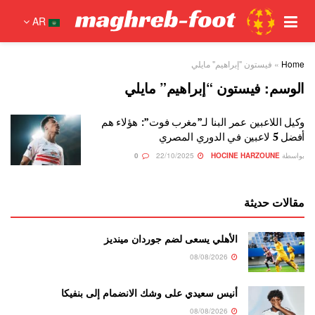
AR
Home
»
فيستون "إبراهيم" مايلي
الوسم:
فيستون “إبراهيم” مايلي
وكيل اللاعبين عمر البنا لـ”مغرب فوت”: هؤلاء هم
أفضل 5 لاعبين في الدوري المصري
بواسطة
HOCINE HARZOUNE
22/10/2025
0
مقالات حديثة
الأهلي يسعى لضم جوردان مينديز
08/08/2026
أنيس سعيدي على وشك الانضمام إلى بنفيكا
08/08/2026