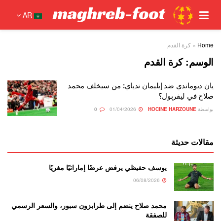
AR
Home
»
كرة القدم
الوسم:
كرة القدم
يان ديوماندي ضد إيليمان ندياي: من سيخلف محمد
صلاح في ليفربول؟
بواسطة
HOCINE HARZOUNE
01/04/2026
0
مقالات حديثة
يوسف حفيظي يرفض عرضًا إماراتيًا مغريًا
06/08/2026
محمد صلاح ينضم إلى طرابزون سبور، والسعر الرسمي
للصفقة