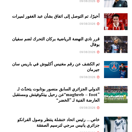
09/08/2026
أخيرًا، تم التوصل إلى اتفاق بشأن عبد الغفور لميرات
09/08/2026
قرر نادي النهضة الرياضية بركان التحرك لضم سفيان
بوفال
09/08/2026
تم الكشف عن رقم مغنيس أكليوش في باريس سان
جيرمان
09/08/2026
الدولي الجزائري السابق منصور بوتابوت يتحدّث لـ
“maghreb – foot”عن رحيل بيتكوفيتش ومستقبل
العارضة الفنية لـ “الخضر”
09/08/2026
خاص… رئيس اتحاد خنشلة ينتظر وصول الفرانكو
جزائري يانيس مرجي لترسيم الصفقة