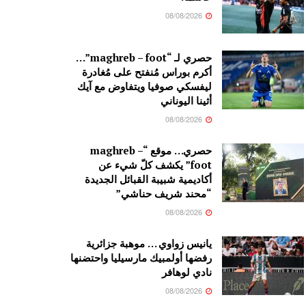
08/08/2026
حصري لـ “maghreb – foot”…
أكرم بوراس مُنفتح على مُغادرة
ليفسكي صوفيا ويتفاوض مع آيك
أثينا اليوناني
08/08/2026
حصري… موقع “maghreb –
foot” يكشف كلّ شيء عن
أكاديمية شبيبة القبائل الجديدة
“محند شريف حناشي”
08/08/2026
يانيس زواوي … موهبة جزائرية
رفضها أولمبيك مارسيليا واحتضنها
نادي لوهافر
08/08/2026