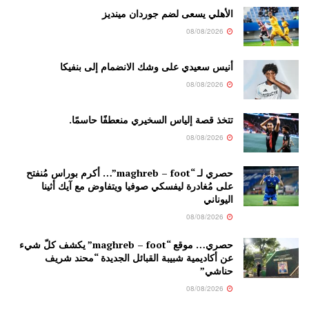
الأهلي يسعى لضم جوردان مينديز
08/08/2026
أنيس سعيدي على وشك الانضمام إلى بنفيكا
08/08/2026
تتخذ قصة إلياس السخيري منعطفًا حاسمًا.
08/08/2026
حصري لـ “maghreb – foot”… أكرم بوراس مُنفتح
على مُغادرة ليفسكي صوفيا ويتفاوض مع آيك أثينا
اليوناني
08/08/2026
حصري… موقع “maghreb – foot” يكشف كلّ شيء
عن أكاديمية شبيبة القبائل الجديدة “محند شريف
حناشي”
08/08/2026