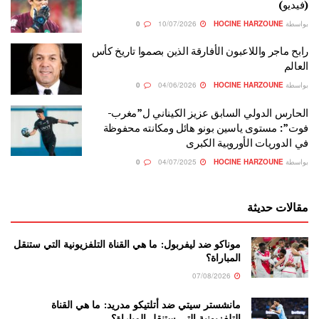
(فيديو)
بواسطة
HOCINE HARZOUNE
10/07/2026
0
رابح ماجر واللاعبون الأفارقة الذين بصموا تاريخ كأس
العالم
بواسطة
HOCINE HARZOUNE
04/06/2026
0
الحارس الدولي السابق عزيز الكيناني ل”مغرب-
فوت”: مستوى ياسين بونو هائل ومكانته محفوظة
في الدوريات الأوروبية الكبرى
بواسطة
HOCINE HARZOUNE
04/07/2025
0
مقالات حديثة
موناكو ضد ليفربول: ما هي القناة التلفزيونية التي ستنقل
المباراة؟
07/08/2026
مانشستر سيتي ضد أتلتيكو مدريد: ما هي القناة
التلفزيونية التي ستنقل المباراة؟