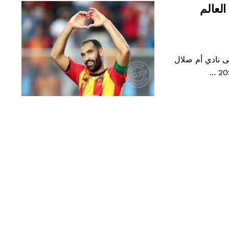
لعالم
ى نادي أم صلال