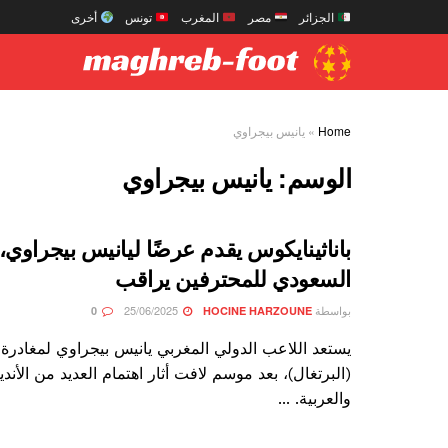
الجزائر
مصر
المغرب
تونس
أخرى
Home
»
يانيس بيجراوي
الوسم:
يانيس بيجراوي
باناثينايكوس يقدم عرضًا ليانيس بيجراوي،
السعودي للمحترفين يراقب
بواسطة
25/06/2025
0
HOCINE HARZOUNE
يستعد اللاعب الدولي المغربي يانيس بيجراوي لمغادرة إ
(البرتغال)، بعد موسم لافت أثار اهتمام العديد من الأندية
والعربية. ...