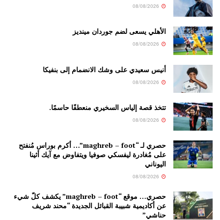
08/08/2026
الأهلي يسعى لضم جوردان مينديز
08/08/2026
أنيس سعيدي على وشك الانضمام إلى بنفيكا
08/08/2026
تتخذ قصة إلياس السخيري منعطفًا حاسمًا.
08/08/2026
حصري لـ “maghreb – foot”… أكرم بوراس مُنفتح
على مُغادرة ليفسكي صوفيا ويتفاوض مع آيك أثينا
اليوناني
08/08/2026
حصري… موقع “maghreb – foot” يكشف كلّ شيء
عن أكاديمية شبيبة القبائل الجديدة “محند شريف
حناشي”