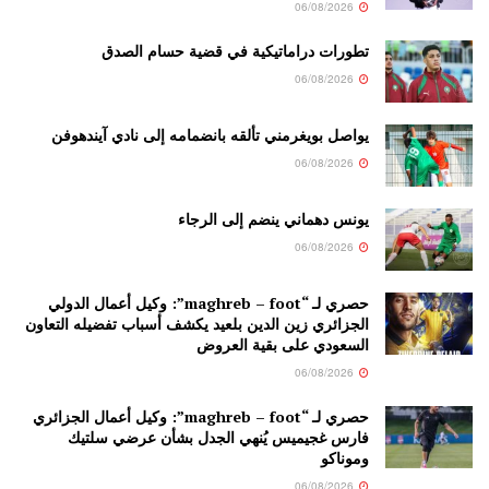
06/08/2026
تطورات دراماتيكية في قضية حسام الصدق
06/08/2026
يواصل بويغرمني تألقه بانضمامه إلى نادي آيندهوفن
06/08/2026
يونس دهماني ينضم إلى الرجاء
06/08/2026
حصري لـ “maghreb – foot”: وكيل أعمال الدولي
الجزائري زين الدين بلعيد يكشف أسباب تفضيله التعاون
السعودي على بقية العروض
06/08/2026
حصري لـ “maghreb – foot”: وكيل أعمال الجزائري
فارس غجيميس يُنهي الجدل بشأن عرضي سلتيك
وموناكو
06/08/2026