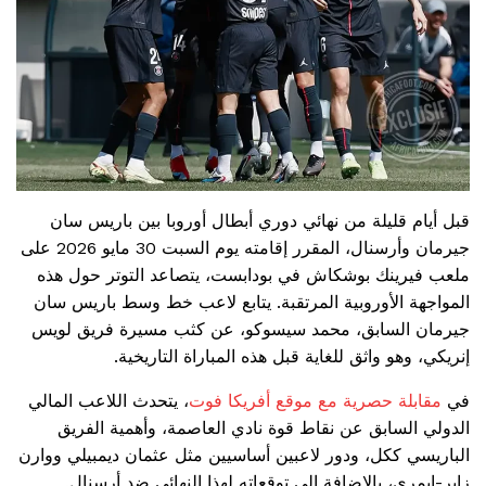
قبل أيام قليلة من نهائي دوري أبطال أوروبا بين باريس سان
جيرمان وأرسنال، المقرر إقامته يوم السبت 30 مايو 2026 على
ملعب فيرينك بوشكاش في بودابست، يتصاعد التوتر حول هذه
المواجهة الأوروبية المرتقبة. يتابع لاعب خط وسط باريس سان
جيرمان السابق، محمد سيسوكو، عن كثب مسيرة فريق لويس
إنريكي، وهو واثق للغاية قبل هذه المباراة التاريخية.
في
مقابلة حصرية مع موقع أفريكا فوت
، يتحدث اللاعب المالي
الدولي السابق عن نقاط قوة نادي العاصمة، وأهمية الفريق
الباريسي ككل، ودور لاعبين أساسيين مثل عثمان ديمبيلي ووارن
زاير-إيمري، بالإضافة إلى توقعاته لهذا النهائي ضد أرسنال.