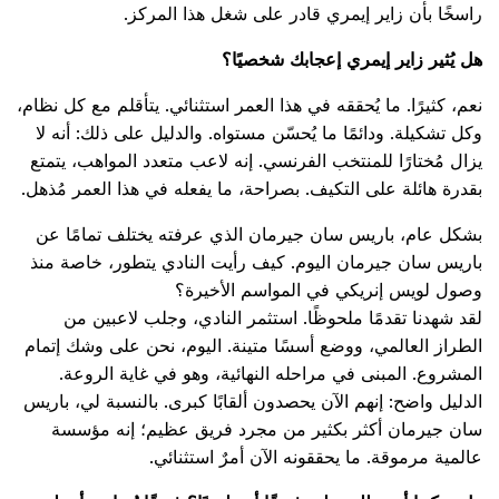
راسخًا بأن زاير إيمري قادر على شغل هذا المركز.
هل يُثير زاير إيمري إعجابك شخصيًا؟
نعم، كثيرًا. ما يُحققه في هذا العمر استثنائي. يتأقلم مع كل نظام،
وكل تشكيلة. ودائمًا ما يُحسّن مستواه. والدليل على ذلك: أنه لا
يزال مُختارًا للمنتخب الفرنسي. إنه لاعب متعدد المواهب، يتمتع
بقدرة هائلة على التكيف. بصراحة، ما يفعله في هذا العمر مُذهل.
بشكل عام، باريس سان جيرمان الذي عرفته يختلف تمامًا عن
باريس سان جيرمان اليوم. كيف رأيت النادي يتطور، خاصة منذ
وصول لويس إنريكي في المواسم الأخيرة؟
لقد شهدنا تقدمًا ملحوظًا. استثمر النادي، وجلب لاعبين من
الطراز العالمي، ووضع أسسًا متينة. اليوم، نحن على وشك إتمام
المشروع. المبنى في مراحله النهائية، وهو في غاية الروعة.
الدليل واضح: إنهم الآن يحصدون ألقابًا كبرى. بالنسبة لي، باريس
سان جيرمان أكثر بكثير من مجرد فريق عظيم؛ إنه مؤسسة
عالمية مرموقة. ما يحققونه الآن أمرٌ استثنائي.