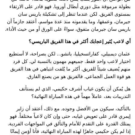
بطولة مرموقة مثل دوري أبطال أوروبا. فهو قادر على الارتقاء
بمستوى الفريق. لكن عندما تنظر إلى تشكيلة باريس سان
جيرمان، وعمقها، وما يقدمونه منذ عدة مواسم، أعتقد جازماً أن
باريس سان جيرمان متفوق، سواءً على الورق أو من حيث الأداء.
أي لاعب يُثير إعجابك أكثر في هذا الفريق الباريسي؟
عثمان ديمبيلي، كفاراتسخيليا، باتشو… لكن بصراحة، لا أستطيع
اختيار لاعب واحد فقط. جميعهم مهمون بالنسبة لي. كل فرد
منهم يُضيف شيئاً للفريق. أكثر ما يُلفت انتباهي في هذا الفريق
هو قوة العمل الجماعي. فالفريق هو من يصنع الفارق.
هل يُمكن أن يكون غياب أشرف حكيمي، الذي لم يستأنف
التدريبات بعد، عاملاً مهماً في هذه المباراة النهائية؟
بالتأكيد، سيكون من الأفضل وجوده. مع ذلك، أعتقد أن زاير
إيمري قادر على تعويض غيابه، حتى وإن كان لاعباً مختلفاً. فهو
يمتلك القدرة على التقدم للأمام والتألق في المواجهات الفردية.
إذا لم يكن حكيمي جاهزًا لهذه المباراة النهائية، فأنا أؤمن إيمانًا