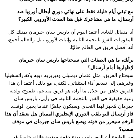
مع تبقي أيام قليلة فقط على نهائي دوري أبطال أوروبا ضد
أرسنال، ما هي مشاعرك قبل هذا الحدث الأوروبي الكبير؟
أنا متفائل للغاية. أعتقد اليوم أن باريس سان جيرمان يمتلك كل
المقومات للفوز بالنجمة الثانية وإثبات لأوروبا، بل وللعالم أجمع،
أنه أفضل فريق في العالم حاليًا.
برأيك، ما هي الصفات التي سيحتاجها باريس سان جيرمان
لإظهارها أمام آرسنال؟
سيحتاج الفريق، مثل عثمان ديمبيلي وديزيريه دويه وكفاراتسخيليا
وغيرهم، إلى تقديم أداء استثنائي. لكنني، مع ذلك، أعتقد أن هذا
الفريق جاهز. من خلال ما أراه، هو فريق متناغم، طموح، ولديه
رغبة حقيقية في الفوز بالنجمة الثانية. في رأيي، باريس سان
جيرمان مُجهز لهذا التحدي وسيكون جاهزًا عندما يحين الوقت.
فاز آرسنال للتو بلقب الدوري الإنجليزي الممتاز. هل تعتقد أن هذا
الزخم سيعزز من قوته ويضع باريس سان جيرمان في موقف
صعب؟
من الواضح أن الفوز بلقب يمنح دفعة معنوية هائلة، خاصةً في