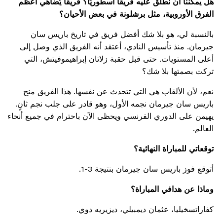
هل يمكننا أن نطلق عليه فريقًا أسطوريًا؟ فريقًا يُضاهي أعظم
الفرق الأوروبية، مثل برشلونة في بعض الأحيان؟
بالنسبة لي، هو بلا شك أفضل فريق في تاريخ باريس سان
جيرمان. منذ تأسيس النادي، أعتقد أنه الفريق الذي وصل إلى
أعلى المستويات. حتى قبل حقبة زلاتان إبراهيموفيتش، التي
تركت بصمتها بلا شك؟
نعم، لأن الألقاب هي التي تتحدث عن نفسها. هذا الفريق منح
باريس سان جيرمان نجمه الأول، وهو قادر على جلب نجم ثانٍ.
يهيمن على الدوري الفرنسي ويحظى الآن باحترام في جميع أنحاء
العالم.
توقعاتي للمباراة النهائية؟
أتوقع فوز باريس سان جيرمان بنتيجة 3-1.
وماذا عن هدافي المباراة؟
كفاراتسخيليا، عثمان ديمبيلي، ديزيريه دوي.