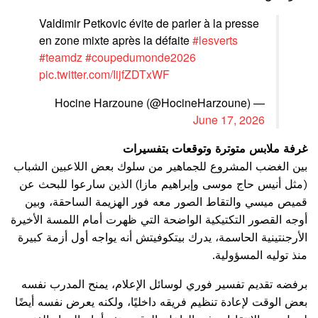
Valdimir Petkovic évite de parler à la presse
en zone mixte après la défaite
#lesverts
#teamdz
#coupedumonde2026
pic.twitter.com/IijfZDTxWF
— Hocine Harzoune (@HocineHarzoune)
June 17, 2026
غرفة ملابس متوترة وتوقعات بتفسيرات
بين الغضب المشروع للجماهير من سلوك بعض اللاعبين الشباب
(مثل أنيس حاج موسى وإبراهيم مازا) الذين سارعوا للبحث عن
قميص ميسي والتقاط الصور معه فور الهزيمة الساحقة، وبين
أوجه القصور التكتيكية الواضحة التي ظهرت أمام اللمسة الأخيرة
الأرجنتينية الحاسمة، يدرك بيتكوفيتش أنه يواجه أول أزمة كبيرة
منذ توليه المسؤولية.
برفضه تقديم تفسير فوري لوسائل الإعلام، يمنح المدرب نفسه
بعض الوقت لإعادة تنظيم فريقه داخليًا، ولكنه يعرض نفسه أيضًا