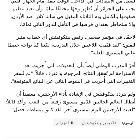
لسيل من الانتقادات في الداخل. الوقت ينفد أمام الجهاز الفني:
يجب على الجزائر أن تُظهر وجهًا مختلفًا تمامًا وأن تعيد تنظيم
صفوفها بالكامل يوم الثلاثاء المقبل في سانتا كلارا ضد الأردن،
وإلا ستخاطر بفقدان فرصها في التأهل للدور الثاني تمامًا.
لاحقًا، في مؤتمر صحفي، رفض بيتكوفيتش أي خطاب مثير
للقلق: “لقد قيّمت اللاعبين خلال التدريب، لكننا كنا نواجه خصمًا
عالي المستوى للغاية”.
أقرّ المدرب الوطني أيضاً بأن التعديلات التي أُجريت بعد
الاستراحة لم تُحقق النتائج المرجوة. واعترف قائلاً: “لم تُسفر
التغييرات التي أُجريت في الشوط الثاني عن النتائج المتوقعة”.
ولم يتردد بيتكوفيتش في الإشادة بأداء الأرجنتين، معتقداً أن
أبطال العالم الحاليين قدّموا مستوىً رفيعاً من اللعب. وأكد قائلاً:
“لعبت الأرجنتين اليوم بمستوى آخر. لقد كانوا ببساطة أفضل”.
الوسوم:
فلاديمير بيتكوفيتش
الجزائر