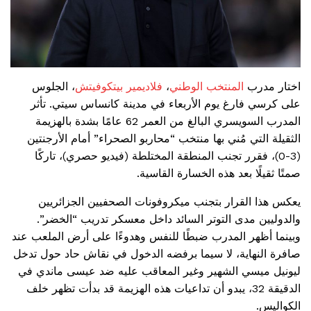
اختار مدرب
المنتخب الوطني
،
فلاديمير بيتكوفيتش
، الجلوس
على كرسي فارغ يوم الأربعاء في مدينة كانساس سيتي. تأثر
المدرب السويسري البالغ من العمر 62 عامًا بشدة بالهزيمة
الثقيلة التي مُني بها منتخب “محاربو الصحراء” أمام الأرجنتين
(3-0)، فقرر تجنب المنطقة المختلطة (فيديو حصري)، تاركًا
صمتًا ثقيلًا بعد هذه الخسارة القاسية.
يعكس هذا القرار بتجنب ميكروفونات الصحفيين الجزائريين
والدوليين مدى التوتر السائد داخل معسكر تدريب “الخضر”.
وبينما أظهر المدرب ضبطًا للنفس وهدوءًا على أرض الملعب عند
صافرة النهاية، لا سيما برفضه الدخول في نقاش حاد حول تدخل
ليونيل ميسي الشهير وغير المعاقب عليه ضد عيسى ماندي في
الدقيقة 32، يبدو أن تداعيات هذه الهزيمة قد بدأت تظهر خلف
الكواليس.