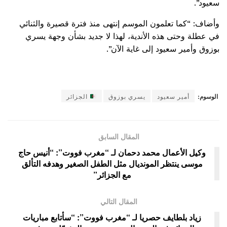
سعيود”.
وأضاف: “كما تعلمون الموسم إنتهى منذ فترة قصيرة والثنائي
في عطلة وحتى هذه الأندية، لهذا لا جديد بشأن وجهة يسري
بوزوق وأمير سعيود إلى غاية الآن”.
الوسوم:
أمير سعيود
يسري بوزوق
الجزائر
المقال السابق
وكيل الأعمال محمد دحمان لـ “مغرب فووت”: “أنيس حاج
موسى ينتظر المونديال مثل الطفل الصغير وهدفه التألق
مع الجزائر”
المقال التالي
زياد بلطايف حصريا لـ “مغرب فووت”: “سأتابع مباريات