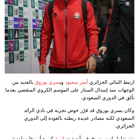
ارتبط الثنائي الجزائري
أمير سعيود
وي
سري بوزوق
بالعديد من
الوجهات منذ إسدال الستار على الموسم الكروي المنقضي بعدما
تألق في الدوري السعودي.
وكان يسري بوزوق قد قرّر خوض تجربة في نادي الرائد
السعودي لكنه مصادر عديدة ربطته بالعودة إلى الدوري
الجزائري.
وتم تداول إسم بوزوق في أندية
جزائرية
كبيرة أبرزها مولودية