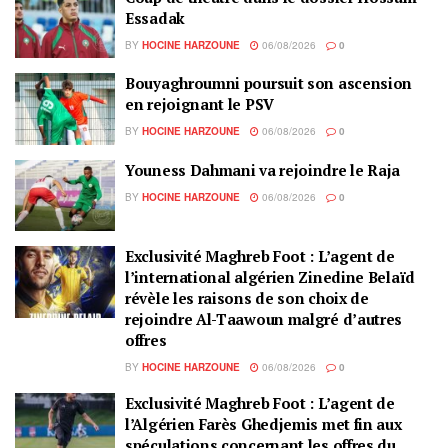
Essadak
BY
HOCINE HARZOUNE
06/08/2026
0
Bouyaghroumni poursuit son ascension
en rejoignant le PSV
BY
HOCINE HARZOUNE
06/08/2026
0
Youness Dahmani va rejoindre le Raja
BY
HOCINE HARZOUNE
06/08/2026
0
Exclusivité Maghreb Foot : L’agent de
l’international algérien Zinedine Belaïd
révèle les raisons de son choix de
rejoindre Al-Taawoun malgré d’autres
offres
BY
HOCINE HARZOUNE
06/08/2026
0
Exclusivité Maghreb Foot : L’agent de
l’Algérien Farès Ghedjemis met fin aux
spéculations concernant les offres du