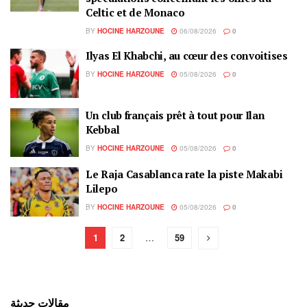
Celtic et de Monaco
BY
HOCINE HARZOUNE
06/08/2026
0
Ilyas El Khabchi, au cœur des convoitises
BY
HOCINE HARZOUNE
05/08/2026
0
Un club français prêt à tout pour Ilan
Kebbal
BY
HOCINE HARZOUNE
05/08/2026
0
Le Raja Casablanca rate la piste Makabi
Lilepo
BY
HOCINE HARZOUNE
05/08/2026
0
1
2
…
59
مقالات حديثة