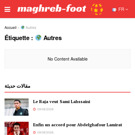
FR
Accueil
»
Autres
Étiquette :
Autres
No Content Available
مقالات حديثة
Le Raja veut Sami Lahssaini
09/08/2026
Enfin un accord pour Abdelghafour Lamirat
09/08/2026