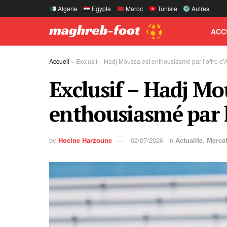
Algerie
Egypte
Maroc
Tunisie
Autres
ACC
Accueil
»
Exclusif – Hadj Moussa est enthousiasmé par l’offre d’A
Exclusif – Hadj Mo
enthousiasmé par l
by
Hocine Harzoune
02/07/2026
in
Actualite
,
Merca