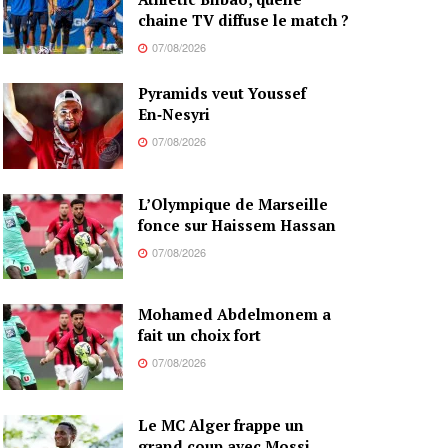
chaine TV diffuse le match ?
07/08/2026
Pyramids veut Youssef
En‑Nesyri
07/08/2026
L’Olympique de Marseille
fonce sur Haissem Hassan
07/08/2026
Mohamed Abdelmonem a
fait un choix fort
07/08/2026
Le MC Alger frappe un
grand coup avec Mossi