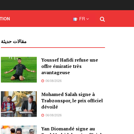
TION
FR
مقالات حديثة
Youssef Hafidi refuse une
offre émiratie très
avantageuse
06/08/2026
Mohamed Salah signe à
Trabzonspor, le prix officiel
dévoilé
06/08/2026
Yan Diomandé signe au