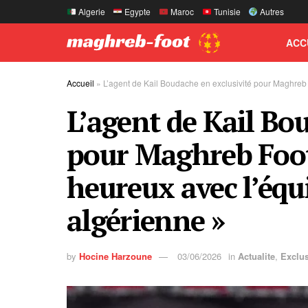
Algerie
Egypte
Maroc
Tunisie
Autres
ACC
Accueil
»
L’agent de Kail Boudache en exclusivité pour Maghreb 
L’agent de Kail Bo
pour Maghreb Foot 
heureux avec l’équ
algérienne »
by
Hocine Harzoune
03/06/2026
in
Actualite
,
Exclus