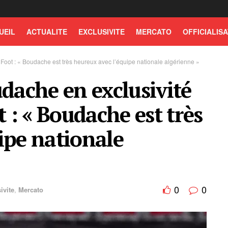
UEIL
ACTUALITE
EXCLUSIVITE
MERCATO
OFFICIALISA
Foot : « Boudache est très heureux avec l’équipe nationale algérienne »
udache en exclusivité
: « Boudache est très
ipe nationale
0
0
ivite
,
Mercato