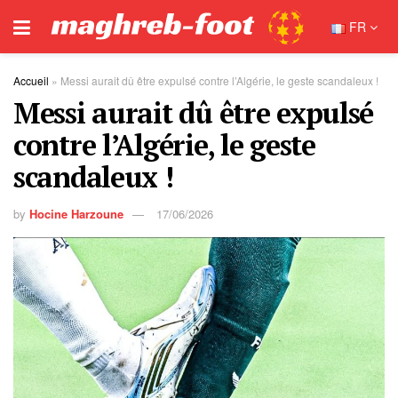
FR
Accueil
»
Messi aurait dû être expulsé contre l’Algérie, le geste scandaleux !
Messi aurait dû être expulsé
contre l’Algérie, le geste
scandaleux !
by
Hocine Harzoune
17/06/2026