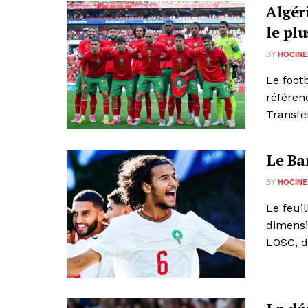
Algéri
le plu
BY
HOCINE
Le foot
référen
Transfer
Le Ba
BY
HOCINE
Le feui
dimensi
LOSC, dé