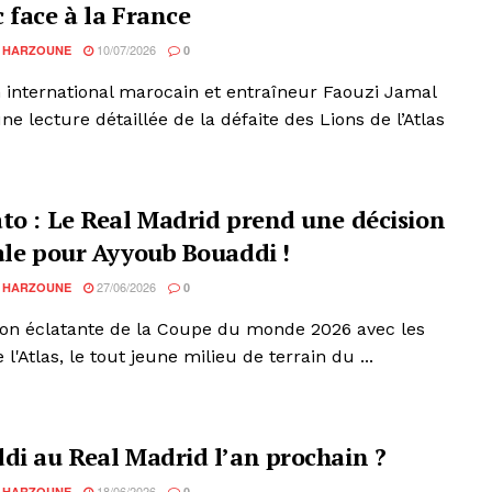
 face à la France
10/07/2026
 HARZOUNE
0
n international marocain et entraîneur Faouzi Jamal
une lecture détaillée de la défaite des Lions de l’Atlas
to : Le Real Madrid prend une décision
ale pour Ayyoub Bouaddi !
27/06/2026
 HARZOUNE
0
ion éclatante de la Coupe du monde 2026 avec les
 l'Atlas, le tout jeune milieu de terrain du ...
di au Real Madrid l’an prochain ?
18/06/2026
 HARZOUNE
0