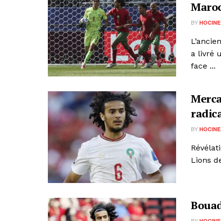
Maroc
BY
HOCINE
L’ancie
a livré 
face ...
Merca
radic
BY
HOCINE
Révélat
Lions de
Bouad
BY
HOCINE