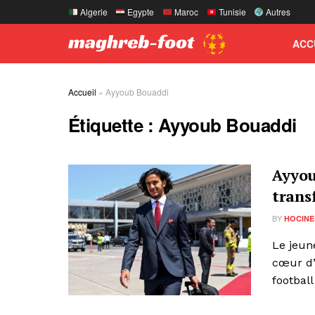
Algerie
Egypte
Maroc
Tunisie
Autres
ACC
Accueil
»
Ayyoub Bouaddi
Étiquette :
Ayyoub Bouaddi
Ayyou
trans
BY
HOCINE
Le jeun
cœur d’
football 