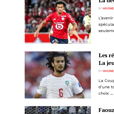
La dé
BY
HOCINE
L’aveni
spécula
seulemen
Les r
La je
BY
HOCINE
La Coup
d'une t
choix ...
Faouz