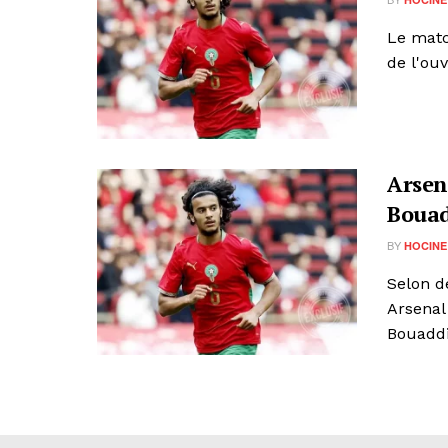
Le matc
de l'ou
Arsen
Boua
BY
HOCINE
Selon d
Arsenal
Bouaddi,