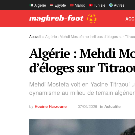
Algerie
Egypte
Maroc
Tunisie
Autres
ACC
Accueil
»
Algérie : Mehdi Mostefa ne tarit pas d’éloges sur Titrao
Algérie : Mehdi Mo
d’éloges sur Titrao
Mehdi Mostefa voit en Yacine Titraoui u
dynamisme au milieu de terrain algéri
by
Hocine Harzoune
07/06/2026
in
Actualite