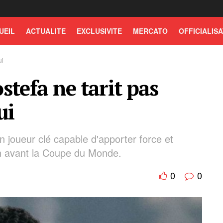
UEIL
ACTUALITE
EXCLUSIVITE
MERCATO
OFFICIALISA
ui
stefa ne tarit pas
ui
n joueur clé capable d'apporter force et
en avant la Coupe du Monde.
0
0