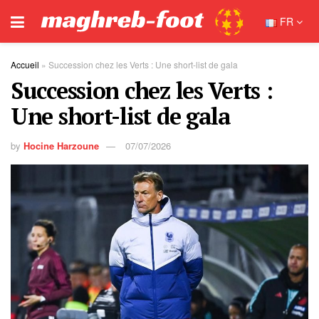
FR
Accueil
»
Succession chez les Verts : Une short-list de gala
Succession chez les Verts :
Une short-list de gala
by
Hocine Harzoune
07/07/2026