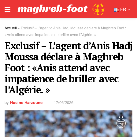
FR
Accueil
»
Exclusif – L’agent d’Anis Hadj Moussa déclare à Maghreb Foot :
«Anis attend avec impatience de briller avec l’Algérie. »
Exclusif – L’agent d’Anis Hadj
Moussa déclare à Maghreb
Foot : «Anis attend avec
impatience de briller avec
l’Algérie. »
by
Hocine Harzoune
17/06/2026