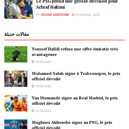
Le PSG prend une grosse décision pour
Achraf Hakimi
BY
HOCINE HARZOUNE
06/06/2026
0
مقالات حديثة
Youssef Hafidi refuse une offre émiratie très
avantageuse
06/08/2026
Mohamed Salah signe à Trabzonspor, le prix
officiel dévoilé
06/08/2026
Yan Diomandé signe au Real Madrid, le prix
officiel dévoilé
06/08/2026
Maghnes Akliouche signe au PSG, le prix
officiel dévoilé