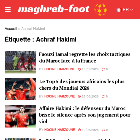
FR
Accueil
»
Achraf Hakimi
Étiquette :
Achraf Hakimi
Faouzi Jamal regrette les choix tactiques
du Maroc face à la France
BY
HOCINE HARZOUNE
10/07/2026
0
Le Top 5 des joueurs africains les plus
chers du Mondial 2026
BY
HOCINE HARZOUNE
29/06/2026
0
Affaire Hakimi : le défenseur du Maroc
brise le silence après son jugement pour
viol
BY
HOCINE HARZOUNE
19/06/2026
0